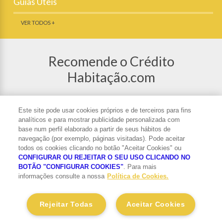
Guias Úteis
VER TODOS +
Recomende o Crédito
Habitação.com
Partilhe o Crédito Habitação nas redes
sociais ou recomende o site a um amigo.
Este site pode usar cookies próprios e de terceiros para fins
analíticos e para mostrar publicidade personalizada com
base num perfil elaborado a partir de seus hábitos de
navegação (por exemplo, páginas visitadas). Pode aceitar
todos os cookies clicando no botão "Aceitar Cookies" ou
CONFIGURAR OU REJEITAR O SEU USO CLICANDO NO
Subscrever Newsletter
BOTÃO "CONFIGURAR COOKIES"
. Para mais
informações consulte a nossa
Política de Cookies.
Tratamento de Dados Pessoais
Saber mais
Rejeitar Todas
Aceitar Cookies
Este site tem o apoio: