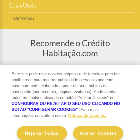
Guias Úteis
VER TODOS +
Recomende o Crédito
Habitação.com
Partilhe o Crédito Habitação nas redes
sociais ou recomende o site a um amigo.
Este site pode usar cookies próprios e de terceiros para fins
analíticos e para mostrar publicidade personalizada com
base num perfil elaborado a partir de seus hábitos de
navegação (por exemplo, páginas visitadas). Pode aceitar
todos os cookies clicando no botão "Aceitar Cookies" ou
CONFIGURAR OU REJEITAR O SEU USO CLICANDO NO
Subscrever Newsletter
BOTÃO "CONFIGURAR COOKIES"
. Para mais
informações consulte a nossa
Política de Cookies.
Tratamento de Dados Pessoais
Saber mais
Rejeitar Todas
Aceitar Cookies