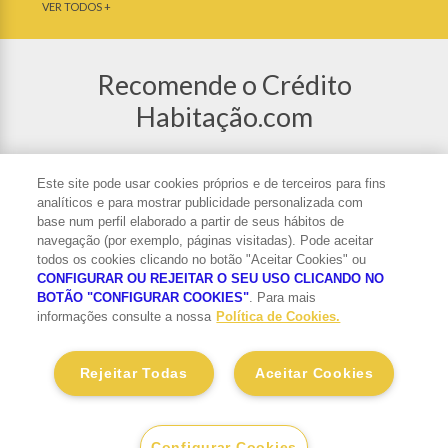
VER TODOS +
Recomende o Crédito
Habitação.com
Partilhe o Crédito Habitação nas redes
sociais ou recomende o site a um amigo.
Este site pode usar cookies próprios e de terceiros para fins
analíticos e para mostrar publicidade personalizada com
base num perfil elaborado a partir de seus hábitos de
navegação (por exemplo, páginas visitadas). Pode aceitar
todos os cookies clicando no botão "Aceitar Cookies" ou
CONFIGURAR OU REJEITAR O SEU USO CLICANDO NO
Subscrever Newsletter
BOTÃO "CONFIGURAR COOKIES"
. Para mais
informações consulte a nossa
Política de Cookies.
Tratamento de Dados Pessoais
Saber mais
Rejeitar Todas
Aceitar Cookies
Este site tem o apoio:
UCI União de Créditos Imobiliários
Configurar Cookies