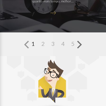
quanto mais tempo, melhor....
1
2
3
4
5