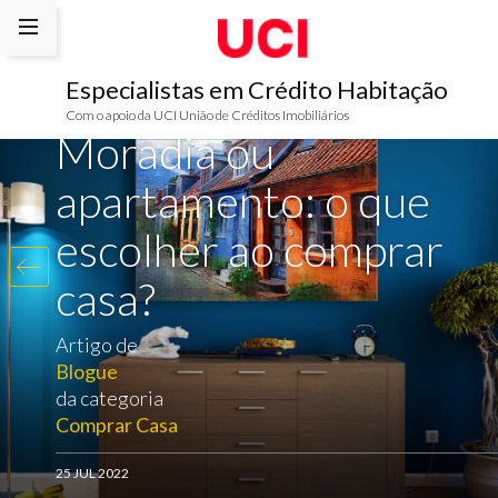
Especialistas em Crédito Habitação
Com o apoio da UCI União de Créditos Imobiliários
Moradia ou
apartamento: o que
escolher ao comprar
casa?
Artigo de
Blogue
da categoria
Comprar Casa
25 JUL 2022