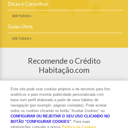
Dicas e Conselhos
VER TODOS +
Guias Úteis
VER TODOS +
Recomende o Crédito
Habitação.com
Partilhe o Crédito Habitação nas redes
sociais ou recomende o site a um amigo.
Este site pode usar cookies próprios e de terceiros para fins
analíticos e para mostrar publicidade personalizada com
base num perfil elaborado a partir de seus hábitos de
navegação (por exemplo, páginas visitadas). Pode aceitar
todos os cookies clicando no botão "Aceitar Cookies" ou
CONFIGURAR OU REJEITAR O SEU USO CLICANDO NO
Subscrever Newsletter
BOTÃO "CONFIGURAR COOKIES"
. Para mais
informações consulte a nossa
Política de Cookies.