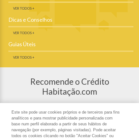
VER TODOS +
Dicas e Conselhos
VER TODOS +
Guias Úteis
VER TODOS +
Recomende o Crédito
Habitação.com
Partilhe o Crédito Habitação nas redes
sociais ou recomende o site a um amigo.
Este site pode usar cookies próprios e de terceiros para fins
analíticos e para mostrar publicidade personalizada com
base num perfil elaborado a partir de seus hábitos de
navegação (por exemplo, páginas visitadas). Pode aceitar
todos os cookies clicando no botão "Aceitar Cookies" ou