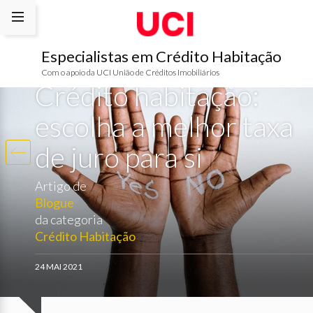
Especialistas em Crédito Habitação
Com o apoio da UCI União de Créditos Imobiliários
Crédito habitação:
escolha a melhor taxa
de juro para si
Artigo de
Blogue
da categoria
Crédito Habitação
24 MAI 2021